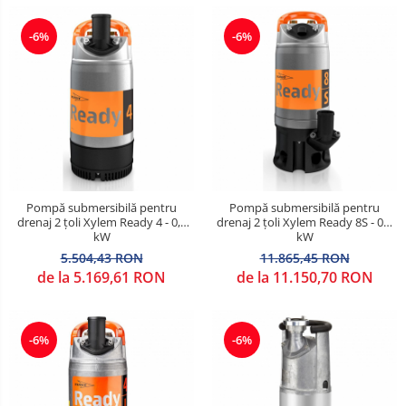
-6%
-6%
Pompă submersibilă pentru
Pompă submersibilă pentru
drenaj 2 țoli Xylem Ready 4 - 0,4
drenaj 2 țoli Xylem Ready 8S - 0,9
kW
kW
5.504,43 RON
11.865,45 RON
de la 5.169,61 RON
de la 11.150,70 RON
-6%
-6%