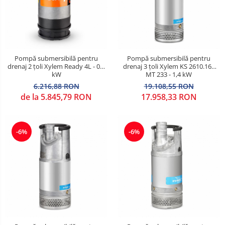
Pompă submersibilă pentru
Pompă submersibilă pentru
drenaj 2 țoli Xylem Ready 4L - 0,4
drenaj 3 țoli Xylem KS 2610.160
kW
MT 233 - 1,4 kW
6.216,88 RON
19.108,55 RON
de la 5.845,79 RON
17.958,33 RON
-6%
-6%