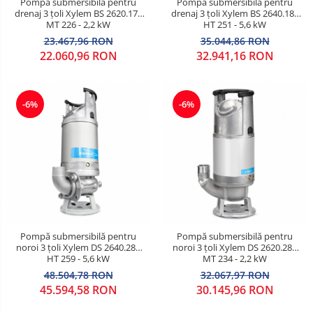
Pompă submersibilă pentru
Pompă submersibilă pentru
drenaj 3 țoli Xylem BS 2620.172
drenaj 3 țoli Xylem BS 2640.181
MT 226 - 2,2 kW
HT 251 - 5,6 kW
23.467,96 RON
35.044,86 RON
22.060,96 RON
32.941,16 RON
-6%
-6%
Pompă submersibilă pentru
Pompă submersibilă pentru
noroi 3 țoli Xylem DS 2640.281
noroi 3 țoli Xylem DS 2620.281
HT 259 - 5,6 kW
MT 234 - 2,2 kW
48.504,78 RON
32.067,97 RON
45.594,58 RON
30.145,96 RON