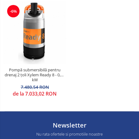
-6%
Pompă submersibilă pentru
drenaj 2 țoli Xylem Ready 8 - 0,75
kW
7.480,54 RON
de la 7.033,02 RON
Newsletter
Nu rata ofertele si promotiile noastre