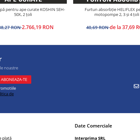
ă pentru ape curate KOSHIN SEH-
Furtun absorbție HELIFLEX p
50X, 2 țoli
motopompe 2, 3 și 4 țoli
2.766,19 RON
de la 37,69 
38,27 RON
40,69 RON
r
ile noastre
romotiile
itica de
Date Comerciale
 plată
Interprima SRL