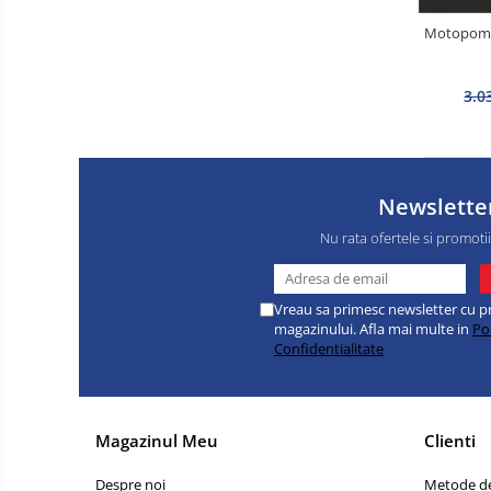
Motopomp
3.0
Newslette
Nu rata ofertele si promoti
Vreau sa primesc newsletter cu p
magazinului. Afla mai multe in
Pol
Confidentialitate
Magazinul Meu
Clienti
Despre noi
Metode de