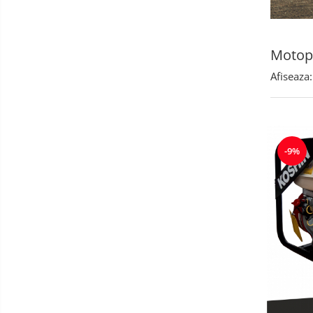
Carote diamantate
Platouri de șlefuire
Moto
Afiseaza:
-9%