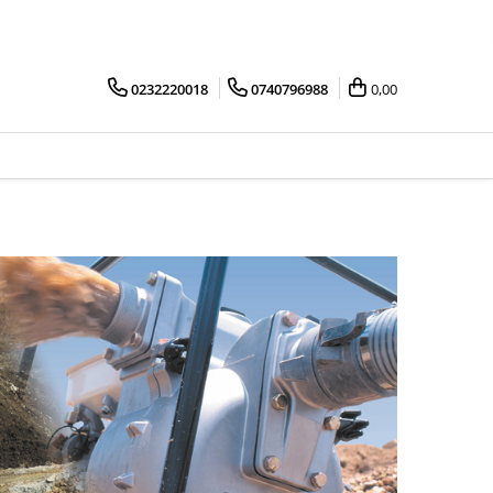
0232220018
0740796988
0,00