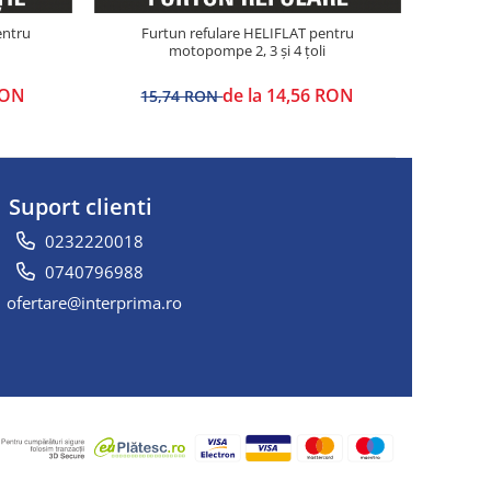
entru
Furtun refulare HELIFLAT pentru
motopompe 2, 3 și 4 țoli
RON
de la 14,56 RON
15,74 RON
Suport clienti
0232220018
0740796988
ofertare@interprima.ro