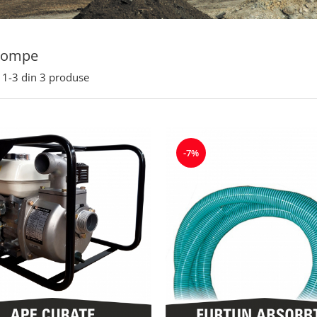
pompe
1-
3
din
3
produse
-7%