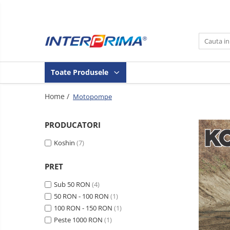
Toate Produsele
Echipamente asfalt/beton
Echipamente
Toate Produsele
Mașini de carotat
compactare
Tăietoare de asfalt-beton
Echipamente
Home /
Motopompe
de
Vibratoare beton
sudură
Echipamente
Maiuri compactoare
PRODUCATORI
hidraulice
Plăci vibrante
Generatoare
Koshin
(7)
de
Plăci compactoare
curent
Motopompe
PRET
Cilindri vibrocompactori
Pompe
Sub 50 RON
(4)
submersibile
50 RON - 100 RON
(1)
Tehnică diamantată
100 RON - 150 RON
(1)
Șpițuri și
Discuri diamantate
Peste 1000 RON
(1)
dălți