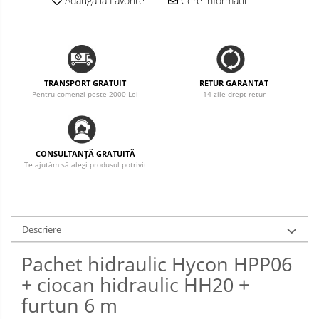
Adauga la Favorite
Cere informatii
TRANSPORT GRATUIT
RETUR GARANTAT
Pentru comenzi peste 2000 Lei
14 zile drept retur
CONSULTANȚĂ GRATUITĂ
Te ajutăm să alegi produsul potrivit
Descriere
Pachet hidraulic Hycon HPP06
+ ciocan hidraulic HH20 +
furtun 6 m