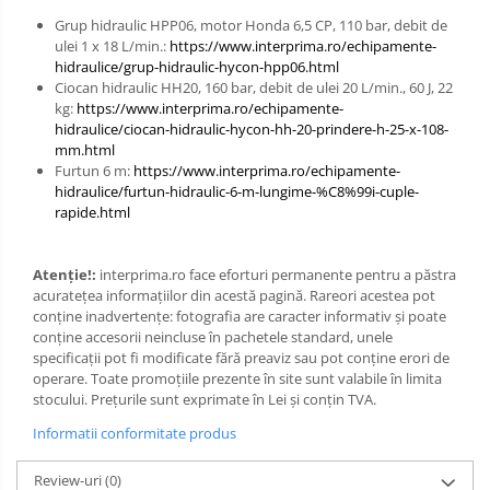
Grup hidraulic HPP06, motor Honda 6,5 CP, 110 bar, debit de
ulei 1 x 18 L/min.:
https://www.interprima.ro/echipamente-
hidraulice/grup-hidraulic-hycon-hpp06.html
Ciocan hidraulic HH20, 160 bar, debit de ulei 20 L/min., 60 J, 22
kg:
https://www.interprima.ro/echipamente-
hidraulice/ciocan-hidraulic-hycon-hh-20-prindere-h-25-x-108-
mm.html
Furtun 6 m:
https://www.interprima.ro/echipamente-
hidraulice/furtun-hidraulic-6-m-lungime-%C8%99i-cuple-
rapide.html
Atenție!:
interprima.ro face eforturi permanente pentru a păstra
acurateţea informaţiilor din acestă pagină. Rareori acestea pot
conţine inadvertenţe: fotografia are caracter informativ şi poate
conţine accesorii neincluse în pachetele standard, unele
specificaţii pot fi modificate fără preaviz sau pot conţine erori de
operare. Toate promoţiile prezente în site sunt valabile în limita
stocului. Prețurile sunt exprimate în Lei și conțin TVA.
Informatii conformitate produs
Review-uri
(0)