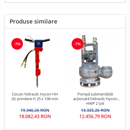
Produse similare
-7%
-7%
Ciocan hidraulic Hycon HH
Pompă submersibilă
20, prindere H 25 x 108 mm
acționată hidraulic Hycon
HWP 2 țoli
19.346,26 RON
13.325,26 RON
18.082,43 RON
12.456,79 RON