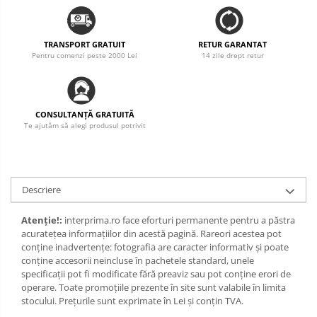
TRANSPORT GRATUIT
RETUR GARANTAT
Pentru comenzi peste 2000 Lei
14 zile drept retur
CONSULTANȚĂ GRATUITĂ
Te ajutăm să alegi produsul potrivit
Descriere
Atenție!:
interprima.ro face eforturi permanente pentru a păstra
acurateţea informaţiilor din acestă pagină. Rareori acestea pot
conţine inadvertenţe: fotografia are caracter informativ şi poate
conţine accesorii neincluse în pachetele standard, unele
specificaţii pot fi modificate fără preaviz sau pot conţine erori de
operare. Toate promoţiile prezente în site sunt valabile în limita
stocului. Prețurile sunt exprimate în Lei și conțin TVA.