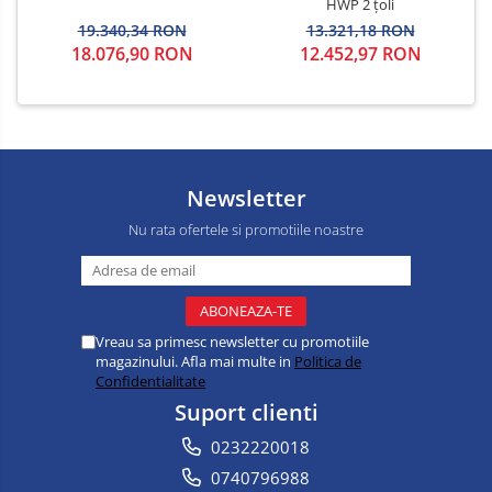
HWP 2 țoli
19.340,34 RON
13.321,18 RON
18.076,90 RON
12.452,97 RON
Newsletter
Nu rata ofertele si promotiile noastre
Vreau sa primesc newsletter cu promotiile
magazinului. Afla mai multe in
Politica de
Confidentialitate
Suport clienti
0232220018
0740796988