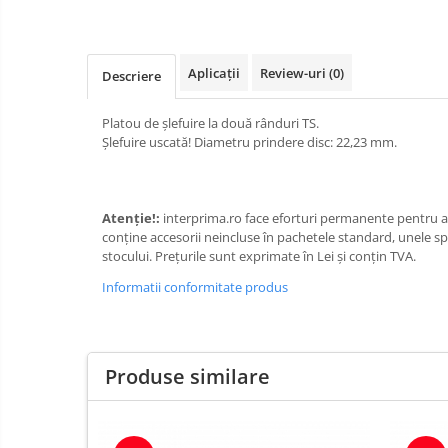
Aplicații
Review-uri
(0)
Descriere
Platou de șlefuire la două rânduri TS.
Șlefuire uscată! Diametru prindere disc: 22,23 mm.
Atenție!:
interprima.ro face eforturi permanente pentru a 
conţine accesorii neincluse în pachetele standard, unele spe
stocului. Prețurile sunt exprimate în Lei și conțin TVA.
Informatii conformitate produs
Produse similare