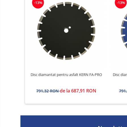
-13%
-13%
Disc diamantat pentru asfalt KERN FA-PRO
Disc di
de la 687,91 RON
791,32 RON
791