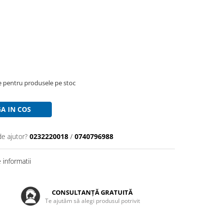
re pentru produsele pe stoc
A IN COS
de ajutor?
0232220018
/
0740796988
informatii
CONSULTANȚĂ GRATUITĂ
Te ajutăm să alegi produsul potrivit