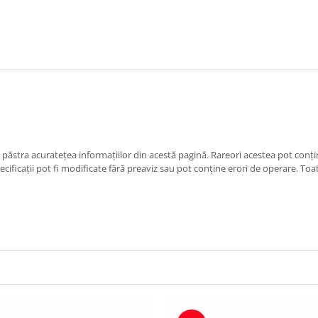
păstra acurateţea informaţiilor din acestă pagină. Rareori acestea pot conţin
cificaţii pot fi modificate fără preaviz sau pot conţine erori de operare. Toat