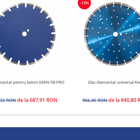
-13%
amantat pentru beton KERN FB-PRO
Disc diamantat universal Ke
de la 687,91 RON
de la 840,80
,32 RON
966,45 RON