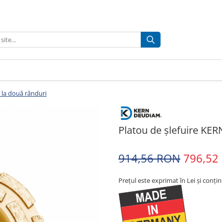
 la două rânduri
Platou de șlefuire KER
914,56 RON
796,52
Prețul este exprimat în Lei și conți