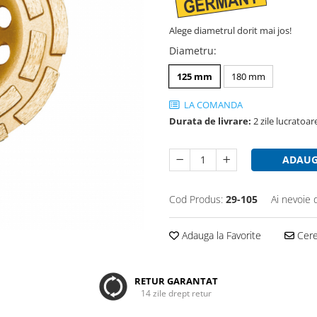
Alege diametrul dorit mai jos!
Diametru
:
125 mm
180 mm
LA COMANDA
Durata de livrare:
2 zile lucratoa
ADAUG
Cod Produs:
29-105
Ai nevoie 
Adauga la Favorite
Cere 
RETUR GARANTAT
14 zile drept retur