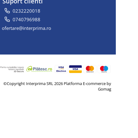
Suport clienti
0232220018
0740796988
ofertare@interprima.ro
©Copyright Interprima SRL 2026
Platforma E-commerce by
Gomag