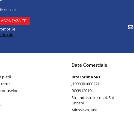
r
ile noastre
romotiile
itica de
Date Comerciale
 plată
Interprima SRL
 retur
J1993001000221
produselor
RO3912010
Str. Industriilor nr. 4, Sat
Uricani
L
Miroslava, Iasi