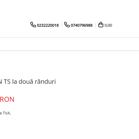
0232220018
0740796988
0,00
N TS la două rânduri
 RON
ne TVA.