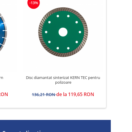
-13%
-13%
rn
Disc diamantat sinterizat KERN TEC pentru
Disc diaman
polizoare
 RON
de la 119,65 RON
136,21 RON
726,4