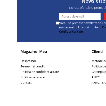
Newslette
Nu rata ofertele si promoti
Vreau sa primesc newsletter cu p
magazinului. Afla mai multe in
Pol
Confidentialitate
Magazinul Meu
Clienti
Despre noi
Metode de
Termeni și condiții
Politica de
Politica de confidențialitate
Garanția 
Politica de livrare
ANPC
Contact
ANPC - SA