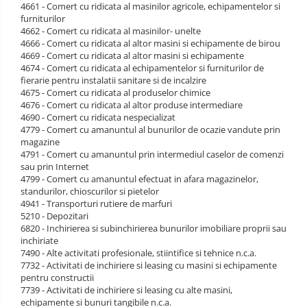
4661 - Comert cu ridicata al masinilor agricole, echipamentelor si
furniturilor
4662 - Comert cu ridicata al masinilor- unelte
4666 - Comert cu ridicata al altor masini si echipamente de birou
4669 - Comert cu ridicata al altor masini si echipamente
4674 - Comert cu ridicata al echipamentelor si furniturilor de
fierarie pentru instalatii sanitare si de incalzire
4675 - Comert cu ridicata al produselor chimice
4676 - Comert cu ridicata al altor produse intermediare
4690 - Comert cu ridicata nespecializat
4779 - Comert cu amanuntul al bunurilor de ocazie vandute prin
magazine
4791 - Comert cu amanuntul prin intermediul caselor de comenzi
sau prin Internet
4799 - Comert cu amanuntul efectuat in afara magazinelor,
standurilor, chioscurilor si pietelor
4941 - Transporturi rutiere de marfuri
5210 - Depozitari
6820 - Inchirierea si subinchirierea bunurilor imobiliare proprii sau
inchiriate
7490 - Alte activitati profesionale, stiintifice si tehnice n.c.a.
7732 - Activitati de inchiriere si leasing cu masini si echipamente
pentru constructii
7739 - Activitati de inchiriere si leasing cu alte masini,
echipamente si bunuri tangibile n.c.a.