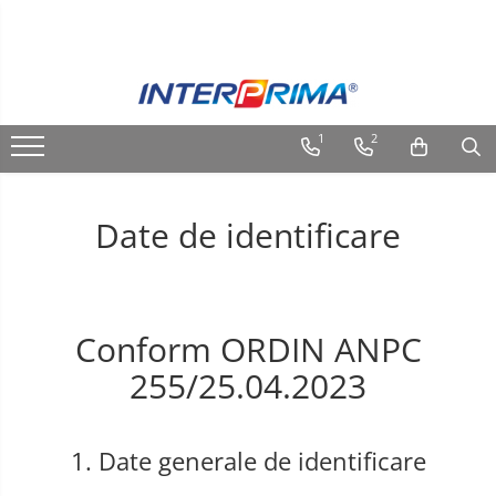
Echipamente asfalt/beton
Echipamente compactare
Tehnică diamantată
Mașini de carotat
Maiuri compactoare
Discuri diamantate
1
2
Tăietoare de asfalt-beton
Plăci vibrante
Carote diamantate
Vibratoare beton
Plăci compactoare
Platouri de șlefuire
Date de identificare
Cilindri vibrocompactori
Conform ORDIN ANPC
255/25.04.2023
1. Date generale de identificare