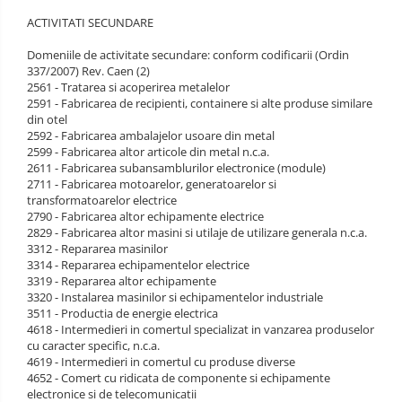
ACTIVITATI SECUNDARE
Domeniile de activitate secundare: conform codificarii (Ordin
337/2007) Rev. Caen (2)
2561 - Tratarea si acoperirea metalelor
2591 - Fabricarea de recipienti, containere si alte produse similare
din otel
2592 - Fabricarea ambalajelor usoare din metal
2599 - Fabricarea altor articole din metal n.c.a.
2611 - Fabricarea subansamblurilor electronice (module)
2711 - Fabricarea motoarelor, generatoarelor si
transformatoarelor electrice
2790 - Fabricarea altor echipamente electrice
2829 - Fabricarea altor masini si utilaje de utilizare generala n.c.a.
3312 - Repararea masinilor
3314 - Repararea echipamentelor electrice
3319 - Repararea altor echipamente
3320 - Instalarea masinilor si echipamentelor industriale
3511 - Productia de energie electrica
4618 - Intermedieri in comertul specializat in vanzarea produselor
cu caracter specific, n.c.a.
4619 - Intermedieri in comertul cu produse diverse
4652 - Comert cu ridicata de componente si echipamente
electronice si de telecomunicatii