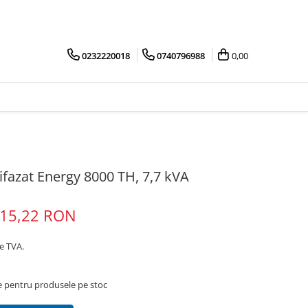
0232220018
0740796988
0,00
ifazat Energy 8000 TH, 7,7 kVA
415,22 RON
ne TVA.
re pentru produsele pe stoc