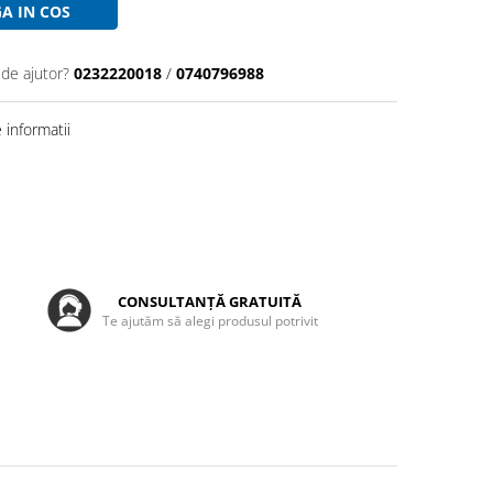
A IN COS
 de ajutor?
0232220018
/
0740796988
informatii
CONSULTANȚĂ GRATUITĂ
Te ajutăm să alegi produsul potrivit