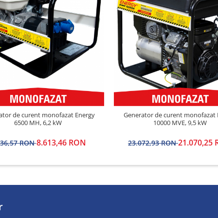
ator de curent monofazat Energy
Generator de curent monofazat 
6500 MH, 6,2 kW
10000 MVE, 9,5 kW
8.613,46 RON
21.070,25
436,57 RON
23.072,93 RON
r