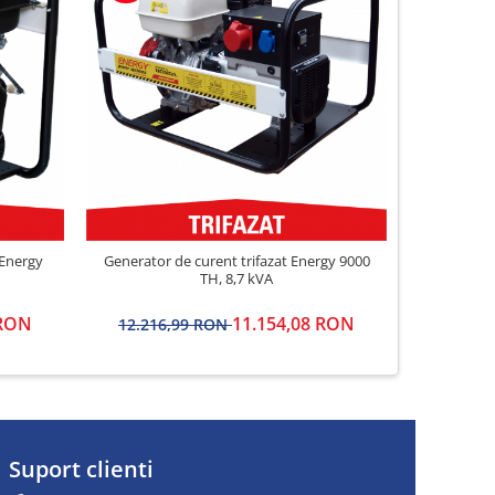
-9%
Energy
Generator de curent trifazat Energy 9000
Generator 
TH, 8,7 kVA
 RON
11.154,08 RON
12.216,99 RON
23.338
Suport clienti