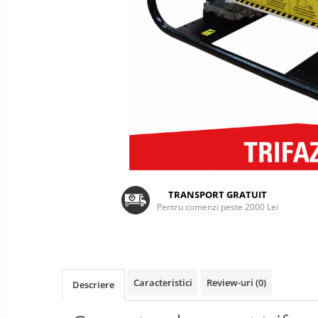
Carote diamantate
Platouri de șlefuire
TRANSPORT GRATUIT
Pentru comenzi peste 2000 Lei
Caracteristici
Review-uri
(0)
Descriere