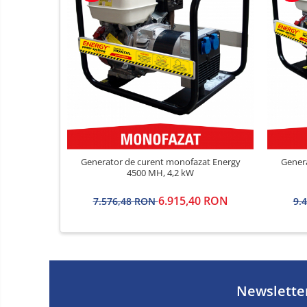
Generator de curent monofazat Energy
Gener
4500 MH, 4,2 kW
6.915,40 RON
7.576,48 RON
9.
Newslette