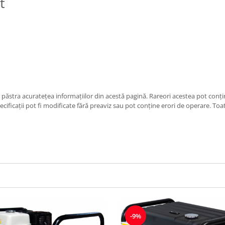
t
păstra acurateţea informaţiilor din acestă pagină. Rareori acestea pot conţin
cificaţii pot fi modificate fără preaviz sau pot conţine erori de operare. Toat
-9%