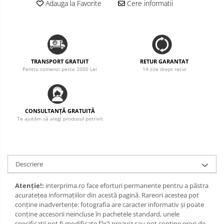
Adauga la Favorite
Cere informatii
TRANSPORT GRATUIT
RETUR GARANTAT
Pentru comenzi peste 2000 Lei
14 zile drept retur
CONSULTANȚĂ GRATUITĂ
Te ajutăm să alegi produsul potrivit
Descriere
Atenție!:
interprima.ro face eforturi permanente pentru a păstra
acurateţea informaţiilor din acestă pagină. Rareori acestea pot
conţine inadvertenţe: fotografia are caracter informativ şi poate
conţine accesorii neincluse în pachetele standard, unele
specificaţii pot fi modificate fără preaviz sau pot conţine erori de