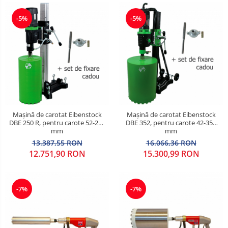
-5%
-5%
Mașină de carotat Eibenstock
Mașină de carotat Eibenstock
DBE 250 R, pentru carote 52-250
DBE 352, pentru carote 42-352
mm
mm
13.387,55 RON
16.066,36 RON
12.751,90 RON
15.300,99 RON
-7%
-7%