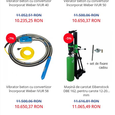
Vibrator beton cu convertizor
Vibrator beton cu convertizor
încorporat Weber IVUR 40
încorporat Weber IVUR 50
11.052,51 RON
11.500,06 RON
10.235,25 RON
10.650,37 RON
-7%
-5%
Vibrator beton cu convertizor
Mașină de carotat Eibenstock
încorporat Weber IVUR 58
DBE 162, pentru carote 12-202
mm
11.500,06 RON
11.616,81 RON
10.650,37 RON
11.065,49 RON