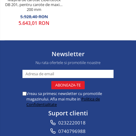
DB 201, pentru carote de maxim
200 mm
5.928,40 RON
5.643,01 RON
Newsletter
Nu rata ofertele si promotiile noastre
Vreau sa primesc newsletter cu promotiile
magazinului. Afla mai multe in
Politica de
Confidentialitate
Suport clienti
0232220018
0740796988