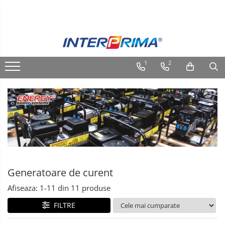
Echipamente asfalt/beton
Echipamente compactare
Tehnică diamantată
Mașini de carotat
Maiuri compactoare
Discuri diamantate
1
2
Tăietoare de asfalt-beton
Plăci vibrante
Carote diamantate
Vibratoare beton
Plăci compactoare
Platouri de șlefuire
Cilindri vibrocompactori
Generatoare de curent
Afiseaza:
1-
11
din
11
produse
FILTRE