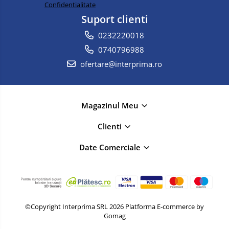
Confidentialitate
Suport clienti
0232220018
0740796988
ofertare@interprima.ro
Magazinul Meu
Clienti
Date Comerciale
©Copyright Interprima SRL 2026
Platforma E-commerce by
Gomag