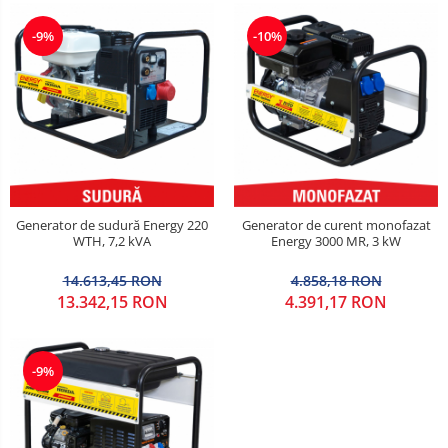
-9%
-10%
Generator de sudură Energy 220
Generator de curent monofazat
WTH, 7,2 kVA
Energy 3000 MR, 3 kW
14.613,45 RON
4.858,18 RON
13.342,15 RON
4.391,17 RON
-9%